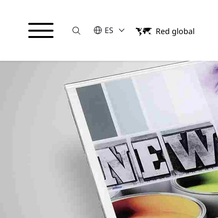
Suche
POR FAVOR SELECCIONE UN IDI
ES
Red global
English
Español