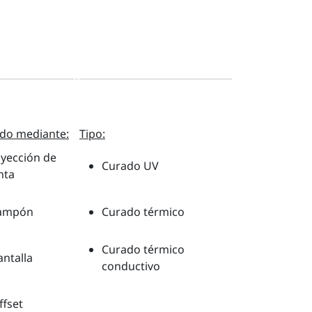
ado mediante:
Tipo:
nyección de
Curado UV
nta
ampón
Curado térmico
Curado térmico
antalla
conductivo
ffset