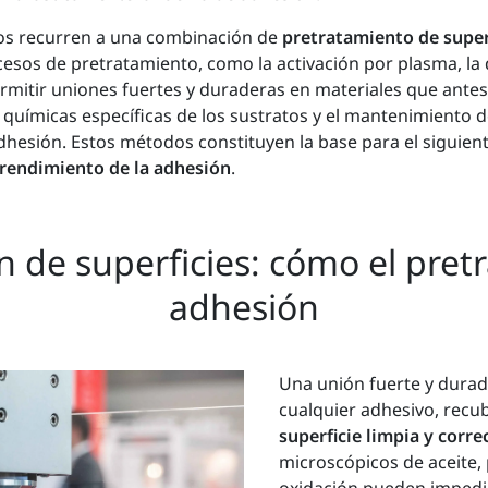
ros recurren a una combinación de
pretratamiento de super
cesos de pretratamiento, como la activación por plasma, la
rmitir uniones fuertes y duraderas en materiales que ante
químicas específicas de los sustratos y el mantenimiento d
adhesión. Estos métodos constituyen la base para el siguien
 rendimiento de la adhesión
.
n de superficies: cómo el pre
adhesión
Una unión fuerte y dura
cualquier adhesivo, recu
superficie limpia y corr
microscópicos de aceite,
oxidación pueden impedir