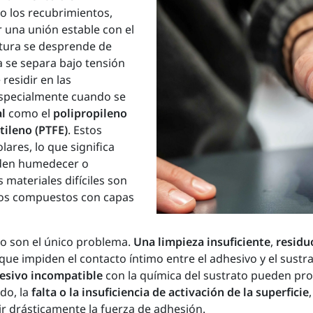
 los recubrimientos,
 una unión estable con el
ntura se desprende de
a se separa bajo tensión
residir en las
especialmente cuando se
al
como el
polipropileno
tileno (PTFE)
. Estos
ares, lo que significa
eden humedecer o
 materiales difíciles son
ados compuestos con capas
no son el único problema.
Una limpieza insuficiente
,
residu
que impiden el contacto íntimo entre el adhesivo y el sus
esivo incompatible
con la química del sustrato pueden pro
do, la
falta o la insuficiencia de activación de la superficie
ir drásticamente la fuerza de adhesión.