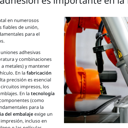
 adhesión es importante en la 
tal en numerosos
s fiables de unión,
damentales para el
os.
s uniones adhesivas
eratura y combinaciones
s a metales) y mantener
hículo. En la
fabricación
lta precisión es esencial
 circuitos impresos, los
mblajes. En la
tecnología
os componentes (como
undamentales para la
ia del embalaje
exige un
 impresión, incluso en
leno o las películas