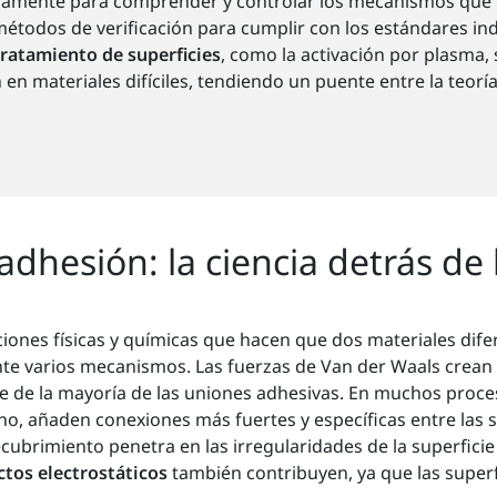
inuamente para comprender y controlar los mecanismos que 
métodos de verificación para cumplir con los estándares in
ratamiento de superficies
, como la activación por plasma,
en materiales difíciles, tendiendo un puente entre la teoría y
dhesión: la ciencia detrás de 
ciones físicas y químicas que hacen que dos materiales dif
te varios mecanismos. Las fuerzas de Van der Waals crean 
ase de la mayoría de las uniones adhesivas. En muchos proce
no, añaden conexiones más fuertes y específicas entre las s
ubrimiento penetra en las irregularidades de la superficie
ctos electrostáticos
también contribuyen, ya que las superf