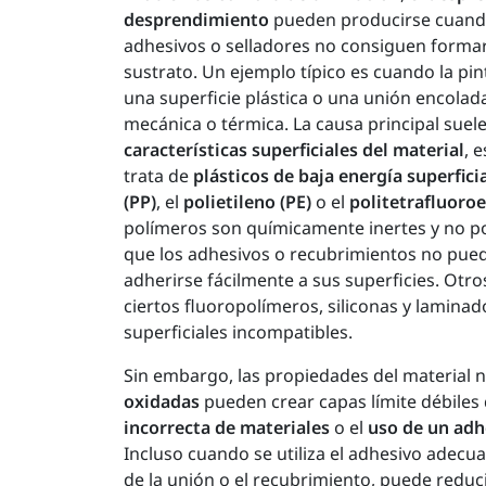
desprendimiento
pueden producirse cuando
adhesivos o selladores no consiguen formar
sustrato. Un ejemplo típico es cuando la pi
una superficie plástica o una unión encolad
mecánica o térmica. La causa principal suele 
características superficiales del material
, 
trata de
plásticos de baja energía superfici
(PP)
, el
polietileno (PE)
o el
politetrafluoroe
polímeros son químicamente inertes y no pol
que los adhesivos o recubrimientos no pu
adherirse fácilmente a sus superficies. Otros
ciertos fluoropolímeros, siliconas y lamin
superficiales incompatibles.
Sin embargo, las propiedades del material 
oxidadas
pueden crear capas límite débiles 
incorrecta de materiales
o el
uso de un adh
Incluso cuando se utiliza el adhesivo adecua
de la unión o el recubrimiento, puede reduc