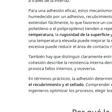
a través de la interfaz.
Para una adhesión eficaz, estos mecanism
humedecido por un adhesivo, recubrimiento o 
extiendan fácilmente, lo que favorece un c
polietileno o el polipropileno) tienden a rep
temperatura
, la
rugosidad de la superficie
y
una temperatura elevada puede mejorar la m
excesiva puede reducir el área de contacto re
También hay que distinguir claramente ent
cohesión describe la resistencia interna den
provoca fallos internos, y viceversa.
En términos prácticos, la adhesión determin
el recubrimiento y el sellado
. Comprender e
ingenieros optimizar los procesos, elegir los