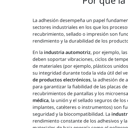
Por qué la
La adhesión desempeña un papel fundamen
sectores industriales en los que los proceso
recubrimiento, sellado o impresión son fun
rendimiento y la durabilidad de los product
En la
industria automotriz
, por ejemplo, la
deben soportar vibraciones, ciclos de temp
de materiales (por ejemplo, plásticos unido
su integridad durante toda la vida útil del ve
de productos electrónicos
, la adhesión de a
para garantizar la fiabilidad de las placas de
recubrimientos de pantallas y los microensa
médica
, la unión y el sellado seguros de l
implantes, catéteres o instrumentos) son f
seguridad y la biocompatibilidad. La
industr
rendimiento constante de los adhesivos y la
materiales de baja energía como el polipropi