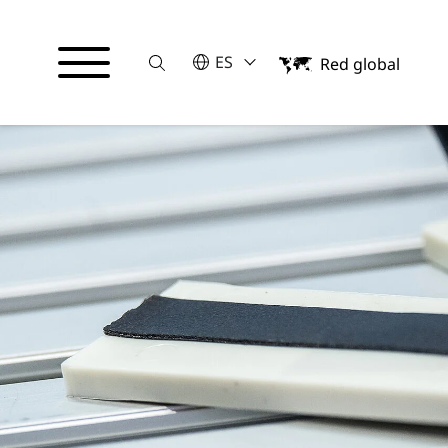
Suche
POR FAVOR SELECCIONE UN IDI
ES
Red global
English
Español